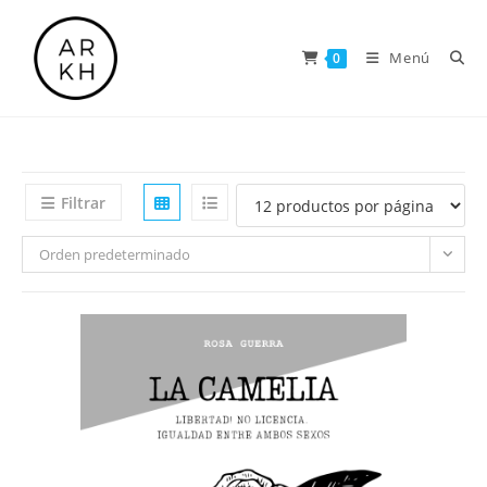
Saltar
al
Menú
0
contenido
Filtrar
Orden predeterminado