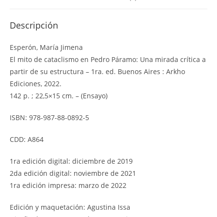
Edición
papel
Descripción
cantidad
Esperón, María Jimena
El mito de cataclismo en Pedro Páramo: Una mirada crítica a
partir de su estructura – 1ra. ed. Buenos Aires : Arkho
Ediciones, 2022.
142 p. ; 22,5×15 cm. – (Ensayo)
ISBN: 978-987-88-0892-5
CDD: A864
1ra edición digital: diciembre de 2019
2da edición digital: noviembre de 2021
1ra edición impresa: marzo de 2022
Edición y maquetación: Agustina Issa