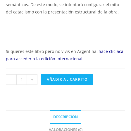
semánticos. De este modo, se intentará configurar el mito
del cataclismo con la presentación estructural de la obra.
Si querés este libro pero no vivís en Argentina,
hacé clic acá
para acceder a la edición internacional
El
-
+
AÑADIR AL CARRITO
mito
de
cataclismo
en
Pedro
DESCRIPCIÓN
Páramo
-
VALORACIONES (0)