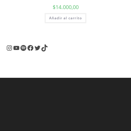
$
14.000,00
Añadir al carrito
Instagram
YouTube
Spotify
Facebook
Twitter
TikTok