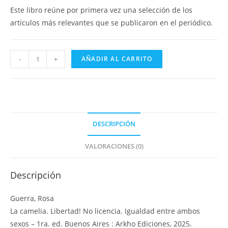
Este libro reúne por primera vez una selección de los
artículos más relevantes que se publicaron en el periódico.
La
-
+
AÑADIR AL CARRITO
camelia
-
Edición
digital
cantidad
DESCRIPCIÓN
VALORACIONES (0)
Descripción
Guerra, Rosa
La camelia. Libertad! No licencia. Igualdad entre ambos
sexos – 1ra. ed. Buenos Aires : Arkho Ediciones, 2025.