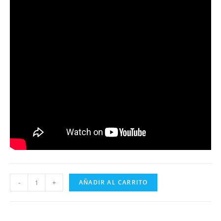
Las
-
+
AÑADIR AL CARRITO
Inmundas
Aventuras
de