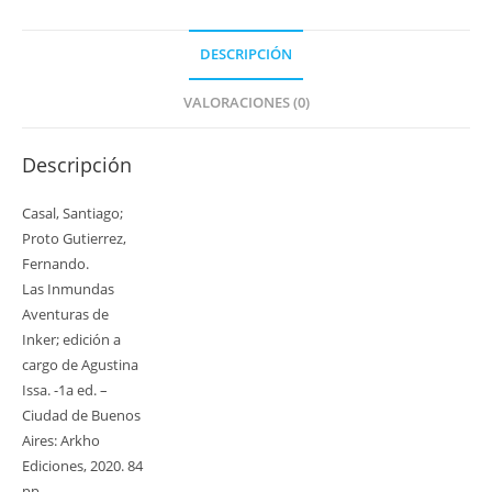
Inker:
Ensayo
DESCRIPCIÓN
sobre
el
VALORACIONES (0)
Tiempo
-
Descripción
Tomo
I
Casal, Santiago;
cantidad
Proto Gutierrez,
Fernando.
Las Inmundas
Aventuras de
Inker; edición a
cargo de Agustina
Issa. -1a ed. –
Ciudad de Buenos
Aires: Arkho
Ediciones, 2020. 84
pp.