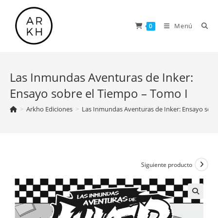
Saltar
al
Menú
0
contenido
Las Inmundas Aventuras de Inker:
Ensayo sobre el Tiempo – Tomo I
>
Arkho Ediciones
>
Las Inmundas Aventuras de Inker: Ensayo sobr
Siguiente producto
🔍