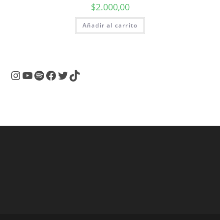
$
2.000,00
Añadir al carrito
Instagram
YouTube
Spotify
Facebook
Twitter
TikTok