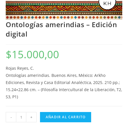
Ontologías amerindias – Edición
digital
$
15.000,00
Rojas Reyes, C.
Ontologías amerindias. Buenos Aires, México: Arkho
Ediciones, Revista y Casa Editorial Analéctica, 2025. 210 pp.;
15.24×22.86 cm. – (Filosofía Intercultural de la Liberación, T2,
S3, P1)
Ontologías
-
+
AÑADIR AL CARRITO
amerindias