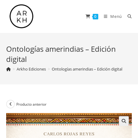
Saltar
al
Menú
0
contenido
Ontologías amerindias – Edición
digital
>
Arkho Ediciones
>
Ontologías amerindias – Edición digital
Producto anterior
🔍