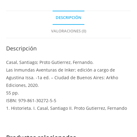
Inker:
De
DESCRIPCIÓN
Brujas,
Tangos
VALORACIONES (0)
y
Quimeras
Descripción
–
Tomo
Casal, Santiago; Proto Gutierrez, Fernando.
III
Las Inmundas Aventuras de Inker; edición a cargo de
cantidad
Agustina Issa. -1a ed. – Ciudad de Buenos Aires: Arkho
Ediciones, 2020.
55 pp.
ISBN: 979-861-30272-5-5
1. Historieta. I. Casal, Santiago II. Proto Gutierrez, Fernando