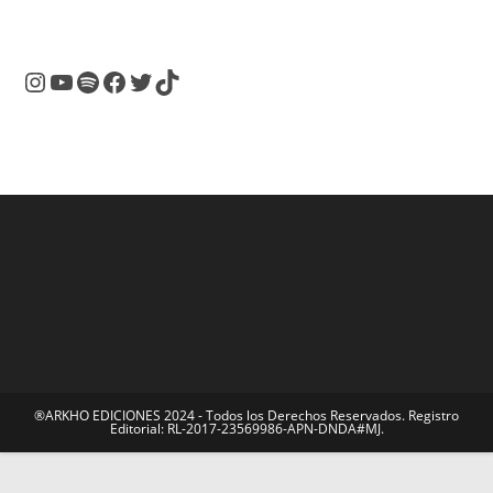
Instagram
YouTube
Spotify
Facebook
Twitter
TikTok
®ARKHO EDICIONES 2024 - Todos los Derechos Reservados. Registro
Editorial: RL-2017-23569986-APN-DNDA#MJ.