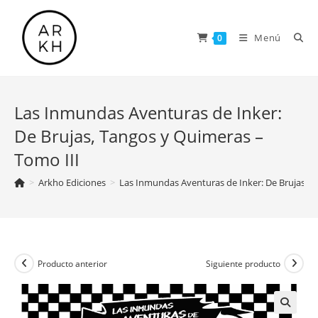
Saltar
al
Menú
0
contenido
Las Inmundas Aventuras de Inker:
De Brujas, Tangos y Quimeras –
Tomo III
>
Arkho Ediciones
>
Las Inmundas Aventuras de Inker: De Brujas, T
Producto anterior
Siguiente producto