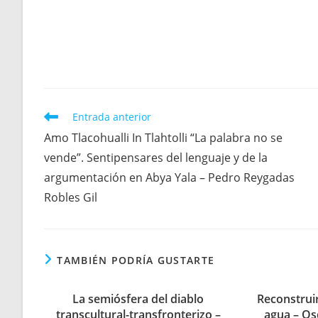
Leer
Entrada anterior
más
Amo Tlacohualli In Tlahtolli “La palabra no se
artículos
vende”. Sentipensares del lenguaje y de la
argumentación en Abya Yala – Pedro Reygadas
Robles Gil
TAMBIÉN PODRÍA GUSTARTE
La semiósfera del diablo
Reconstrui
transcultural-transfronterizo –
agua – Os