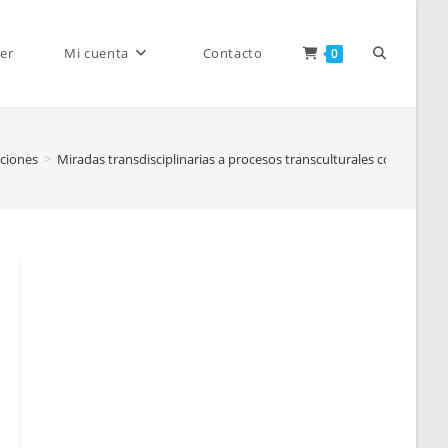
Alternar
er
Mi cuenta
Contacto
0
iciones
>
Miradas transdisciplinarias a procesos transculturales contemp
búsqueda
de
la