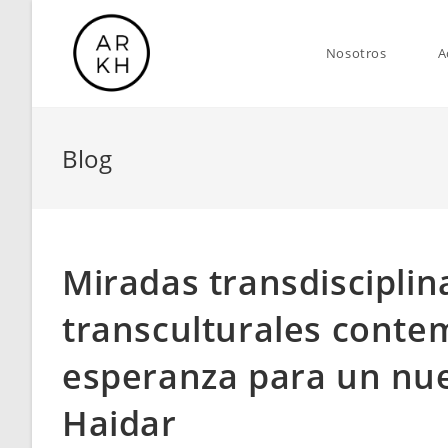
Saltar
al
Nosotros
A
contenido
Blog
Miradas transdisciplin
transculturales cont
esperanza para un nue
Haidar