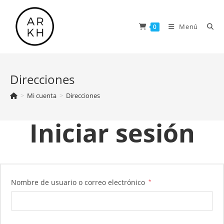
Saltar
al
Menú
0
contenido
Direcciones
>
Mi cuenta
>
Direcciones
Iniciar sesión
Obligatorio
Nombre de usuario o correo electrónico
*