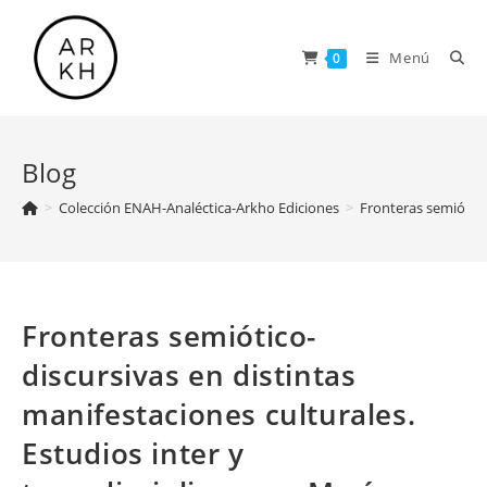
Saltar
al
Menú
0
contenido
Blog
>
Colección ENAH-Analéctica-Arkho Ediciones
>
Fronteras semiótico-
Fronteras semiótico-
discursivas en distintas
manifestaciones culturales.
Estudios inter y