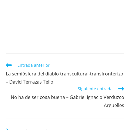
Leer
Entrada anterior
más
La semiósfera del diablo transcultural-transfronterizo
artículos
– David Terrazas Tello
Siguiente entrada
No ha de ser cosa buena – Gabriel Ignacio Verduzco
Arguelles