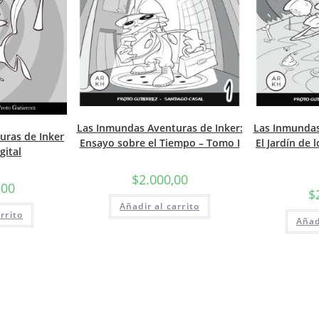
Las Inmundas Aventuras de Inker:
Las Inmundas
uras de Inker
Ensayo sobre el Tiempo – Tomo I
El Jardín de
gital
$
2.000,00
,00
$
Añadir al carrito
rrito
Añad