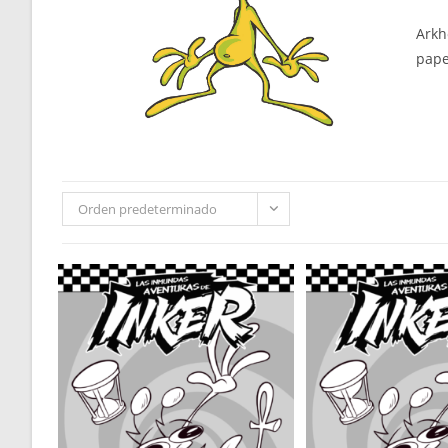
Arkh
pape
Orden predeterminado