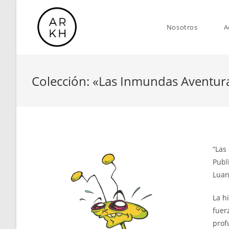
Saltar
al
Nosotros
A
contenido
Colección: «Las Inmundas Aventura
“Las
Publ
Luan
La h
fuer
prof