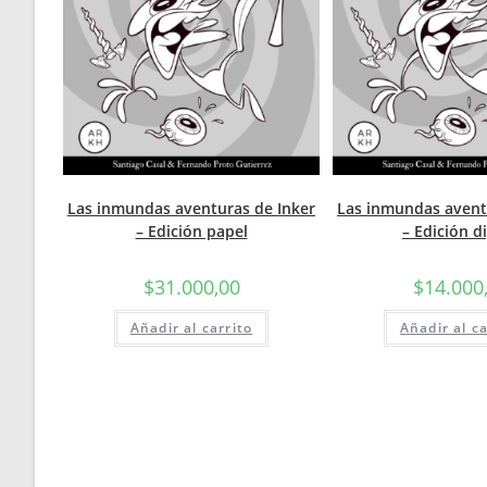
Las inmundas aventuras de Inker
Las inmundas avent
– Edición papel
– Edición di
$
31.000,00
$
14.000
Añadir al carrito
Añadir al ca