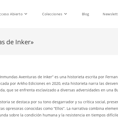
cceso Abierto
Colecciones
Blog
Newslett
s de Inker»
 Inmundas Aventuras de Inker” es una historieta escrita por Fernan
icada por Arkho Ediciones en 2020, esta historieta narra las desve
da, que se enfrenta esclavizado a diversas adversidades en una B
istoria se destaca por su tono desgarrador y su crítica social, pr
zas opresoras conocidas como “Ellos”. La narrativa combina elemento
unda sobre la condición humana y la resistencia en tiempos difícile