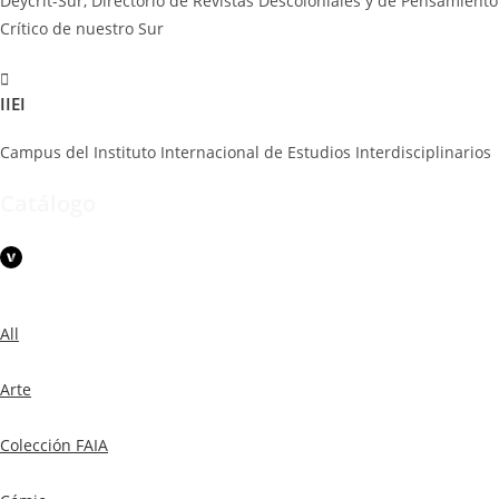
Deycrit-Sur, Directorio de Revistas Descoloniales y de Pensamiento
Crítico de nuestro Sur
IIEI
Campus del Instituto Internacional de Estudios Interdisciplinarios
Catálogo
All
Arte
Colección FAIA