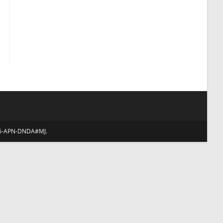
web
986-APN-DNDA#MJ.