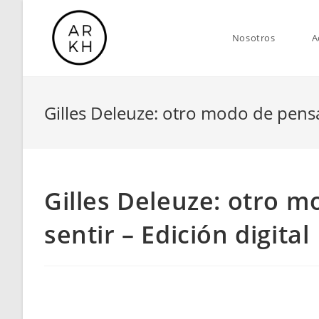
Saltar
al
Nosotros
A
contenido
Gilles Deleuze: otro modo de pensar
Gilles Deleuze: otro m
sentir – Edición digital