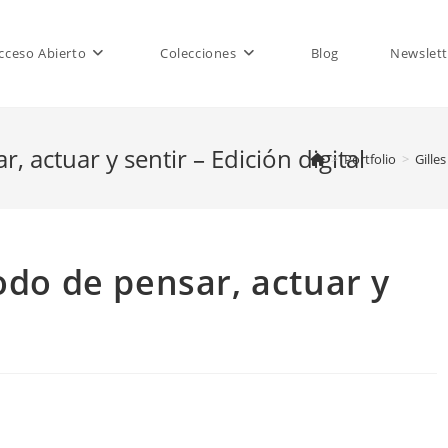
cceso Abierto
Colecciones
Blog
Newslett
, actuar y sentir – Edición digital
>
Portfolio
>
Gille
odo de pensar, actuar y