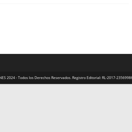
S 2024 - Todos los Derechos Reservados. Registro Editorial: RL-2017-23569