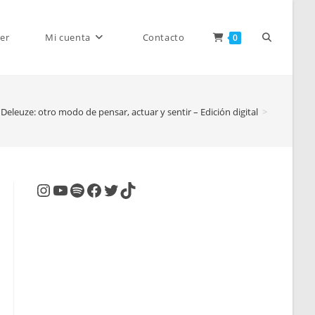
Alternar
er
Mi cuenta
Contacto
0
s Deleuze: otro modo de pensar, actuar y sentir – Edición digital
>
búsqueda
de
Instagram
YouTube
Spotify
Facebook
Twitter
TikTok
la