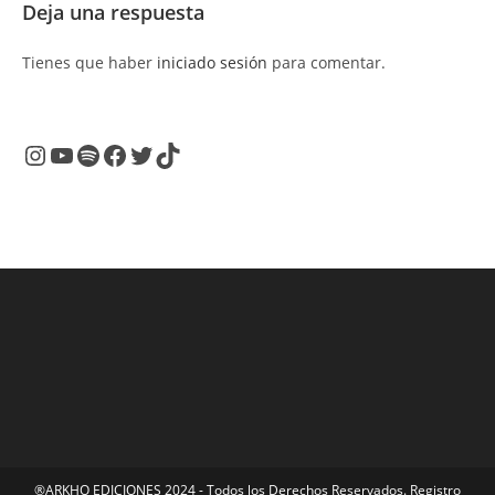
Deja una respuesta
Tienes que haber
iniciado sesión
para comentar.
Instagram
YouTube
Spotify
Facebook
Twitter
TikTok
®ARKHO EDICIONES 2024 - Todos los Derechos Reservados. Registro