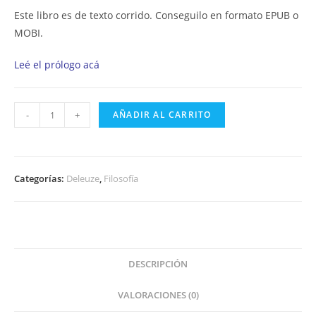
Este libro es de texto corrido. Conseguilo en formato EPUB o
MOBI.
Leé el prólogo acá
Pensar
-
+
AÑADIR AL CARRITO
con
Deleuze
–
Categorías:
Deleuze
,
Filosofía
Edición
digital
cantidad
DESCRIPCIÓN
VALORACIONES (0)