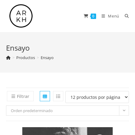
Saltar
al
Menú
0
contenido
Ensayo
>
Productos
>
Ensayo
Filtrar
Orden predeterminado