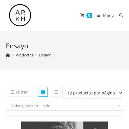
Saltar
al
Menú
0
contenido
Ensayo
>
Productos
>
Ensayo
Filtrar
Orden predeterminado