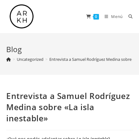
Saltar
al
Menú
0
contenido
Blog
>
Uncategorized
>
Entrevista a Samuel Rodríguez Medina sobre «La i
Entrevista a Samuel Rodríguez
Medina sobre «La isla
inestable»
¿Qué nos podés adelantar sobre
La isla inestable
?