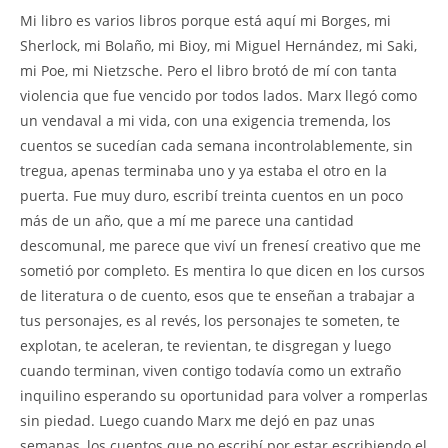
Mi libro es varios libros porque está aquí mi Borges, mi
Sherlock, mi Bolaño, mi Bioy, mi Miguel Hernández, mi Saki,
mi Poe, mi Nietzsche. Pero el libro brotó de mí con tanta
violencia que fue vencido por todos lados. Marx llegó como
un vendaval a mi vida, con una exigencia tremenda, los
cuentos se sucedían cada semana incontrolablemente, sin
tregua, apenas terminaba uno y ya estaba el otro en la
puerta. Fue muy duro, escribí treinta cuentos en un poco
más de un año, que a mí me parece una cantidad
descomunal, me parece que viví un frenesí creativo que me
sometió por completo. Es mentira lo que dicen en los cursos
de literatura o de cuento, esos que te enseñan a trabajar a
tus personajes, es al revés, los personajes te someten, te
explotan, te aceleran, te revientan, te disgregan y luego
cuando terminan, viven contigo todavía como un extraño
inquilino esperando su oportunidad para volver a romperlas
sin piedad. Luego cuando Marx me dejó en paz unas
semanas, los cuentos que no escribí por estar escribiendo el