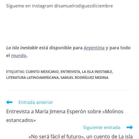
Sígueme en instagram @samuelrodiguezdiciembre
La isla inestable
está disponible para
Argentina
y para todo
el
mundo
.
ETIQUETAS:
CUENTO MEXICANO
,
ENTREVISTA
,
LA ISLA INESTABLE
,
LITERATURA LATINOAMERICANA
,
SAMUEL RODRÍGUEZ MEDINA
Leer
Entrada anterior
más
Entrevista a María Jimena Esperón sobre «Molinos
artículos
estancados»
Siguiente entrada
«No será fácil el futuro», un cuento de La isla