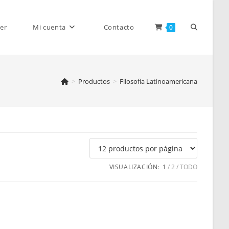
Alternar
er
Mi cuenta
Contacto
0
>
Productos
>
Filosofía Latinoamericana
búsqueda
de
VISUALIZACIÓN:
1
2
TODO
la