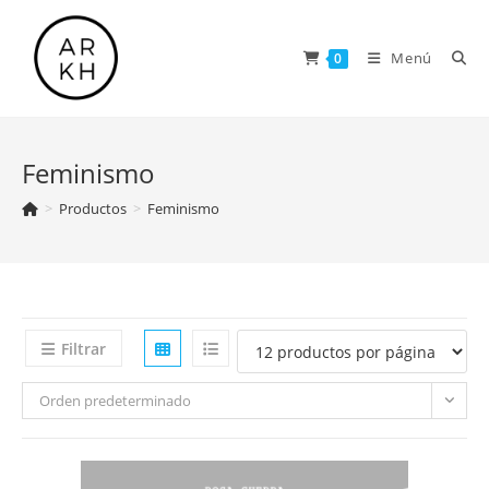
Saltar
al
Menú
0
contenido
Feminismo
>
Productos
>
Feminismo
Filtrar
Orden predeterminado