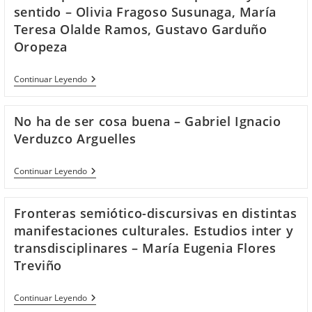
No
sentido – Olivia Fragoso Susunaga, María
Se
Vende”.
Teresa Olalde Ramos, Gustavo Garduño
Sentipensares
Oropeza
Del
Lenguaje
Y
Tejiendo
Continuar Leyendo
De
Diálogos.
La
Reflexiones
Argumentación
Contemporáneas
En
No ha de ser cosa buena – Gabriel Ignacio
Sobre
Abya
La
Yala
Verduzco Arguelles
Expresión
–
Y
Pedro
El
Reygadas
No
Continuar Leyendo
Sentido
Robles
Ha
–
Gil
De
Olivia
Ser
Fronteras semiótico-discursivas en distintas
Fragoso
Cosa
Susunaga,
Buena
manifestaciones culturales. Estudios inter y
María
–
transdisciplinares – María Eugenia Flores
Teresa
Gabriel
Olalde
Ignacio
Treviño
Ramos,
Verduzco
Gustavo
Arguelles
Garduño
Fronteras
Continuar Leyendo
Oropeza
Semiótico-