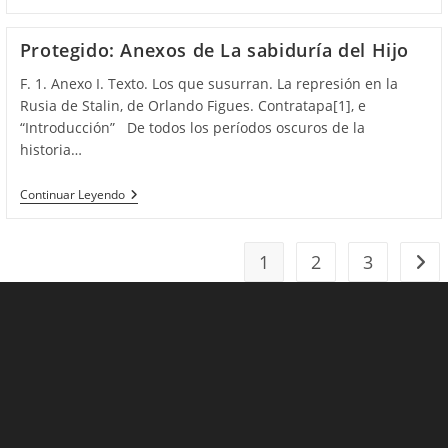
A
Samuel
Rodríguez
Protegido: Anexos de La sabiduría del Hijo
Medina
Sobre
F. 1. Anexo I. Texto. Los que susurran. La represión en la
«La
Isla
Rusia de Stalin, de Orlando Figues. Contratapa[1], e
Inestable»
“Introducción” De todos los períodos oscuros de la
historia…
Protegido:
Continuar Leyendo
Anexos
De
La
Sabiduría
1
2
3
Ir a 
Del
Hijo