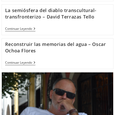
Discursivas
En
La semiósfera del diablo transcultural-
Distintas
Manifestaciones
transfronterizo – David Terrazas Tello
Culturales.
Estudios
Inter
La
Continuar Leyendo
Y
Semiósfera
Transdisciplinares
Del
–
Diablo
Reconstruir las memorias del agua – Oscar
María
Transcultural-
Eugenia
Transfronterizo
Ochoa Flores
Flores
–
Treviño
David
Terrazas
Reconstruir
Continuar Leyendo
Tello
Las
Memorias
Del
Agua
–
Oscar
Ochoa
Flores