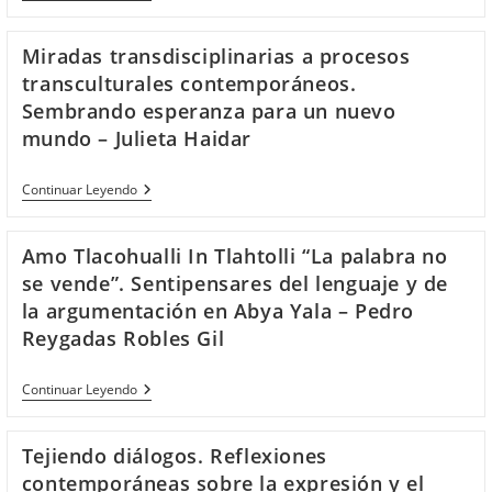
Será
Fácil
El
Miradas transdisciplinarias a procesos
Futuro»,
Un
transculturales contemporáneos.
Cuento
Sembrando esperanza para un nuevo
De
La
mundo – Julieta Haidar
Isla
Inestable,
De
Miradas
Continuar Leyendo
Samuel
Transdisciplinarias
Rodríguez
A
Medina
Procesos
Amo Tlacohualli In Tlahtolli “La palabra no
Transculturales
Contemporáneos.
se vende”. Sentipensares del lenguaje y de
Sembrando
la argumentación en Abya Yala – Pedro
Esperanza
Para
Reygadas Robles Gil
Un
Nuevo
Mundo
Amo
Continuar Leyendo
–
Tlacohualli
Julieta
In
Haidar
Tlahtolli
Tejiendo diálogos. Reflexiones
“La
Palabra
contemporáneas sobre la expresión y el