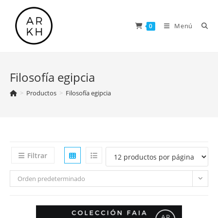
Saltar
al
Menú
0
contenido
Filosofía egipcia
>
Productos
>
Filosofía egipcia
Filtrar
Orden predeterminado