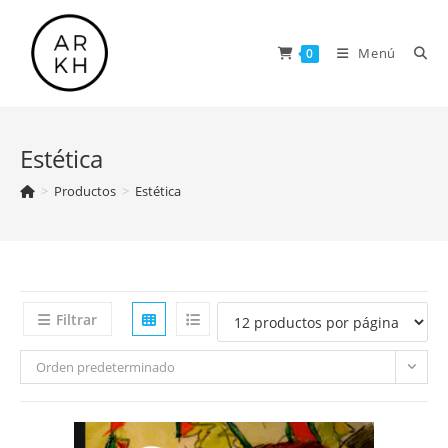
Saltar
al
Menú
0
contenido
Estética
>
Productos
>
Estética
Filtrar
Orden predeterminado