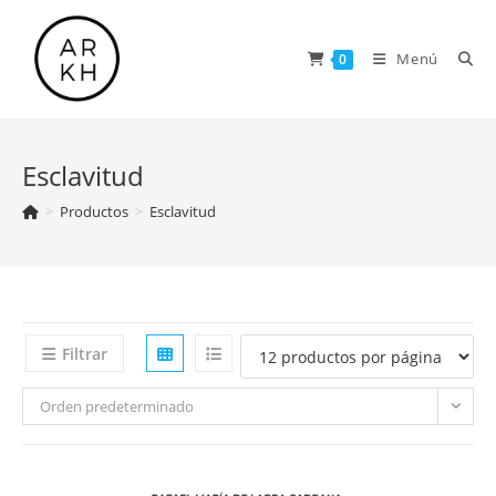
Saltar
al
Menú
0
contenido
Esclavitud
>
Productos
>
Esclavitud
Filtrar
Orden predeterminado