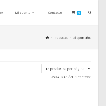
Alternar
er
Mi cuenta
Contacto
0
>
Productos
>
afroporteños
búsqueda
de
VISUALIZACIÓN:
1
2
TODO
la