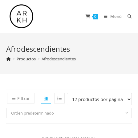
Saltar
al
Menú
0
contenido
Afrodescendientes
>
Productos
>
Afrodescendientes
Filtrar
Orden predeterminado