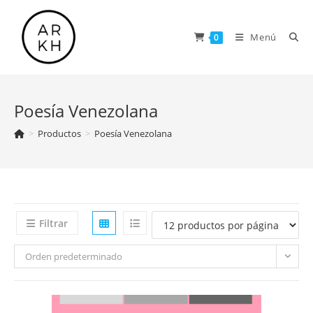
Saltar
al
Menú
0
contenido
Poesía Venezolana
>
Productos
>
Poesía Venezolana
Filtrar
Orden predeterminado