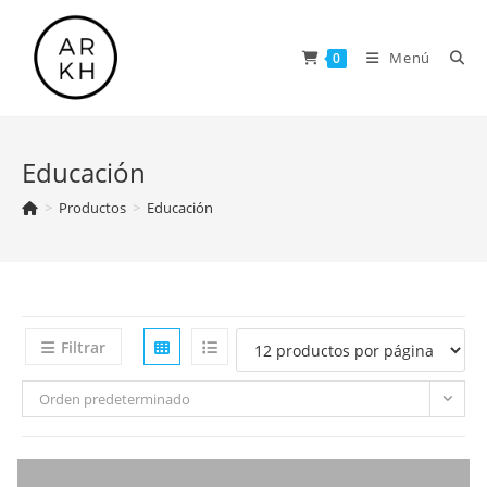
Saltar
al
Menú
0
contenido
Educación
>
Productos
>
Educación
Filtrar
Orden predeterminado