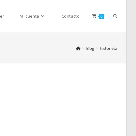
Alternar
er
Mi cuenta
Contacto
0
>
Blog
>
historieta
búsqueda
de
la