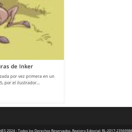
ras de Inker
ozada por vez primera en un
5, por el ilustrador…
S 2024 - Todos los Derechos Reservados. Registro Editorial: RL-2017-23569