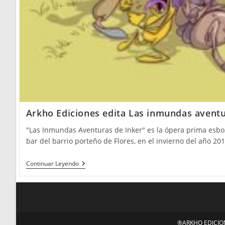
Arkho Ediciones edita Las inmundas aventu
"Las Inmundas Aventuras de Inker" es la ópera prima esb
bar del barrio porteño de Flores, en el invierno del año 201
Arkho
Continuar Leyendo
Ediciones
Edita
Las
Inmundas
Aventuras
De
Inker
®ARKHO EDICIONE