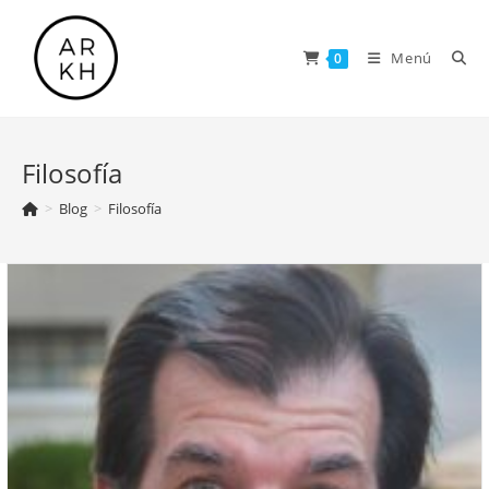
Saltar
al
Menú
0
contenido
Filosofía
>
Blog
>
Filosofía