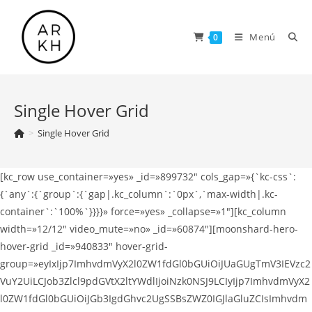
Saltar
al
Menú
0
contenido
Single Hover Grid
>
Single Hover Grid
[kc_row use_container=»yes» _id=»899732″ cols_gap=»{`kc-css`:
{`any`:{`group`:{`gap|.kc_column`:`0px`,`max-width|.kc-
container`:`100%`}}}}» force=»yes» _collapse=»1″][kc_column
width=»12/12″ video_mute=»no» _id=»60874″][moonshard-hero-
hover-grid _id=»940833″ hover-grid-
group=»eyIxIjp7ImhvdmVyX2l0ZW1fdGl0bGUiOiJUaGUgTmV3IEVzc2
VuY2UiLCJob3Zlcl9pdGVtX2ltYWdlIjoiNzk0NSJ9LCIyIjp7ImhvdmVyX2
l0ZW1fdGl0bGUiOiJGb3IgdGhvc2UgSSBsZWZ0IGJlaGluZCIsImhvdm