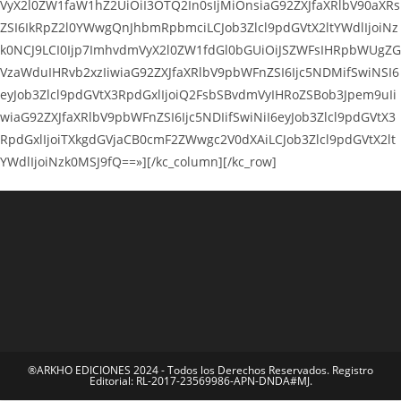
VyX2l0ZW1faW1hZ2UiOiI3OTQ2In0sIjMiOnsiaG92ZXJfaXRlbV90aXRs
ZSI6IkRpZ2l0YWwgQnJhbmRpbmciLCJob3Zlcl9pdGVtX2ltYWdlIjoiNz
k0NCJ9LCI0Ijp7ImhvdmVyX2l0ZW1fdGl0bGUiOiJSZWFsIHRpbWUgZG
VzaWduIHRvb2xzIiwiaG92ZXJfaXRlbV9pbWFnZSI6Ijc5NDMifSwiNSI6
eyJob3Zlcl9pdGVtX3RpdGxlIjoiQ2FsbSBvdmVyIHRoZSBob3Jpem9uIi
wiaG92ZXJfaXRlbV9pbWFnZSI6Ijc5NDIifSwiNiI6eyJob3Zlcl9pdGVtX3
RpdGxlIjoiTXkgdGVjaCB0cmF2ZWwgc2V0dXAiLCJob3Zlcl9pdGVtX2lt
YWdlIjoiNzk0MSJ9fQ==»][/kc_column][/kc_row]
®ARKHO EDICIONES 2024 - Todos los Derechos Reservados. Registro
Editorial: RL-2017-23569986-APN-DNDA#MJ.