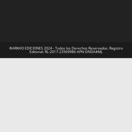
®ARKHO EDICIONES 2024 - Todos los Derechos Reservados. Registro
Editorial: RL-2017-23569986-APN-DNDA#MJ.