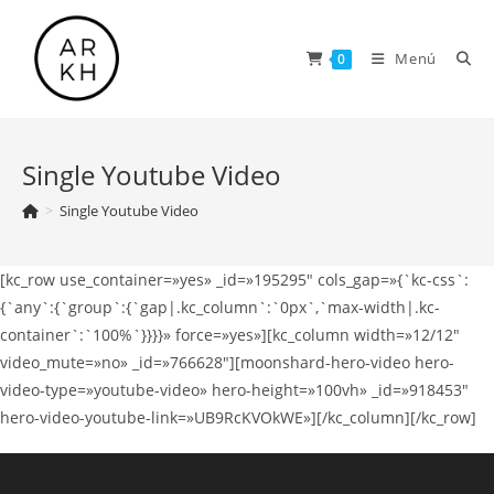
Saltar
al
Menú
0
contenido
Single Youtube Video
>
Single Youtube Video
[kc_row use_container=»yes» _id=»195295″ cols_gap=»{`kc-css`:
{`any`:{`group`:{`gap|.kc_column`:`0px`,`max-width|.kc-
container`:`100%`}}}}» force=»yes»][kc_column width=»12/12″
video_mute=»no» _id=»766628″][moonshard-hero-video hero-
video-type=»youtube-video» hero-height=»100vh» _id=»918453″
hero-video-youtube-link=»UB9RcKVOkWE»][/kc_column][/kc_row]