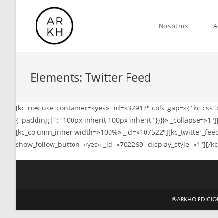
Saltar
al
Nosotros
A
contenido
Elements: Twitter Feed
[kc_row use_container=»yes» _id=»37917″ cols_gap=»{`kc-css`:
{`padding|`:`100px inherit 100px inherit`}}}}» _collapse=»
[kc_column_inner width=»100%» _id=»107522″][kc_twitter_f
show_follow_button=»yes» _id=»702269″ display_style=»1″][/k
®ARKHO EDICIONE