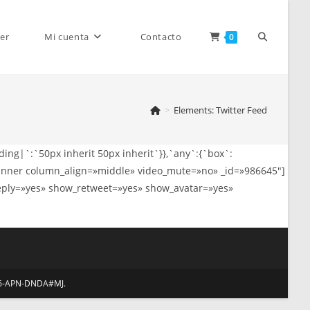
Alternar
er
Mi cuenta
Contacto
0
>
Elements: Twitter Feed
búsqueda
ing|`:`50px inherit 50px inherit`}},`any`:{`box`:
w_inner column_align=»middle» video_mute=»no» _id=»986645″]
de
eply=»yes» show_retweet=»yes» show_avatar=»yes»
la
986-APN-DNDA#MJ.