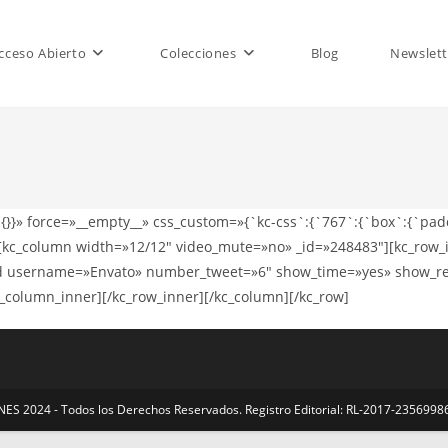
cceso Abierto
Colecciones
Blog
Newslett
{}}» force=»__empty__» css_custom=»{`kc-css`:{`767`:{`box`:{`padd
1″][kc_column width=»12/12″ video_mute=»no» _id=»248483″][kc_ro
eed username=»Envato» number_tweet=»6″ show_time=»yes» show_r
c_column_inner][/kc_row_inner][/kc_column][/kc_row]
S 2024 - Todos los Derechos Reservados. Registro Editorial: RL-2017-23569