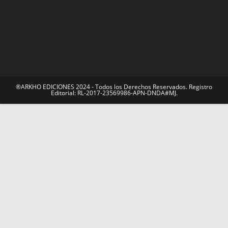
®ARKHO EDICIONES 2024 - Todos los Derechos Reservados. Registro
Editorial: RL-2017-23569986-APN-DNDA#MJ.