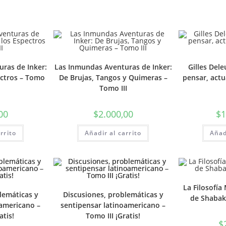
ras de Inker:
Las Inmundas Aventuras de Inker:
Gilles Del
ectros – Tomo
De Brujas, Tangos y Quimeras –
pensar, actu
Tomo III
00
$
2.000,00
$
1
rrito
Añadir al carrito
Añad
La Filosofía
lemáticas y
Discusiones, problemáticas y
de Shabaka
oamericano –
sentipensar latinoamericano –
atis!
Tomo III ¡Gratis!
$