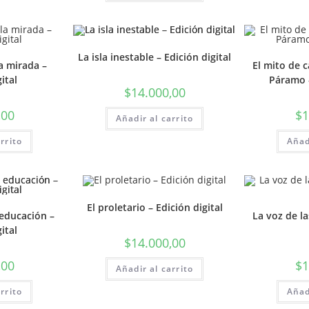
La isla inestable – Edición digital
a mirada –
El mito de 
ital
Páramo –
$
14.000,00
,00
$
1
Añadir al carrito
rrito
Añad
El proletario – Edición digital
educación –
La voz de l
ital
$
14.000,00
,00
$
1
Añadir al carrito
rrito
Añad