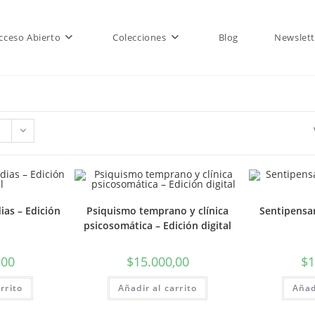
cceso Abierto
Colecciones
Blog
Newslett
ias – Edición
Psiquismo temprano y clínica
Sentipensar
psicosomática – Edición digital
,00
$
15.000,00
$
1
rrito
Añadir al carrito
Añad