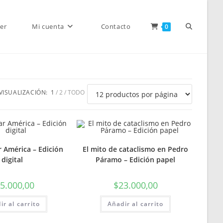
Alternar
er
Mi cuenta
Contacto
0
búsqueda
VISUALIZACIÓN:
1
2
TODO
de
 América – Edición
El mito de cataclismo en Pedro
digital
Páramo – Edición papel
5.000,00
$
23.000,00
la
ir al carrito
Añadir al carrito